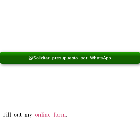
detalles de tu trayecto y en breve te enviaremos una cotización ajustada a
tus necesidades. Disfruta de la comodidad de nuestras tarifas cerradas, sin
sorpresas, y asegúrate de que tu viaje sea cómodo, seguro y puntual.
¡Nos encargamos de todo para que tú solo tengas que disfrutar del
trayecto!
Solicitar presupuesto por WhatsApp
Fill out my
online form
.